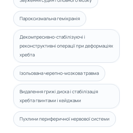
Звуження судин головного мозку
Пароксизмальна гемікранія
Декомпресивно-стабілізуючі і
реконструктивні операції при деформаціях
хребта
Ізольована черепно-мозкова травма
Видалення грижі диска і стабілізація
хребта гвинтами і кейджами
Пухлини периферичної нервової системи