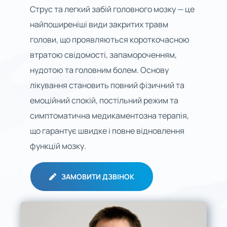
Відгуки
Струс та легкий забій головного мозку — це
найпоширеніші види закритих травм
голови, що проявляються короткочасною
втратою свідомості, запамороченням,
нудотою та головним болем. Основу
лікування становить повний фізичний та
емоційний спокій, постільний режим та
симптоматична медикаментозна терапія,
що гарантує швидке і повне відновлення
функцій мозку.
ЗАМОВИТИ ДЗВІНОК