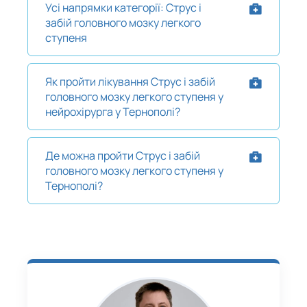
Усі напрямки категорії: Струс і
забій головного мозку легкого
ступеня
Як пройти лікування Струс і забій
головного мозку легкого ступеня у
нейрохірурга у Тернополі?
Де можна пройти Струс і забій
головного мозку легкого ступеня у
Тернополі?