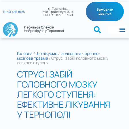
Skip
м. Тернопіль,
Замовити
(073) 486 18 85
вул. Тролейбусна, 14
to
дзвінок
Пн-Пт – 8:30 – 17:30
content
Леонтьєв Олексій
Нейрохірург у Тернополі
To
Na
Головна
Головна
/
Що лікуємо
/
Ізольована черепно-
мозкова травма
/
Струс і забій головного мозку
Про лікаря
легкого ступеня
СТРУС І ЗАБІЙ
Що лікуємо
ГОЛОВНОГО МОЗКУ
Контакти
ЛЕГКОГО СТУПЕНЯ:
ЕФЕКТИВНЕ ЛІКУВАННЯ
Новини нейрохірургії
У ТЕРНОПОЛІ
Мої випадки