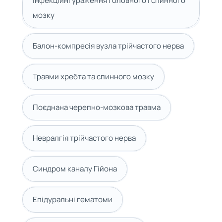
Інфекційні ураження головного і спинного
мозку
Балон-компресія вузла трійчастого нерва
Травми хребта та спинного мозку
Поєднана черепно-мозкова травма
Невралгія трійчастого нерва
Синдром каналу Гійона
Епідуральні гематоми