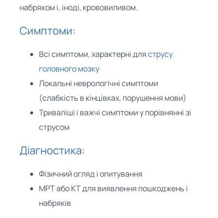
набряком і, іноді, крововиливом.
Симптоми:
Всі симптоми, характерні для
струсу
головного мозку
Локальні неврологічні симптоми
(слабкість в кінцівках, порушення мови)
Триваліші і важчі симптоми у порівнянні зі
струсом
Діагностика:
Фізичний огляд і опитування
МРТ або КТ для виявлення пошкоджень і
набряків