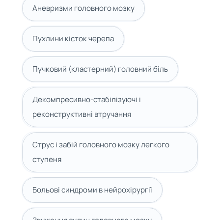
Аневризми головного мозку
Пухлини кісток черепа
Пучковий (кластерний) головний біль
Декомпресивно-стабілізуючі і
реконструктивні втручання
Струс і забій головного мозку легкого
ступеня
Больові синдроми в нейрохірургії