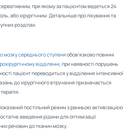
сервативним, при якому за пацієнтом ведеться 24
ль, або хірургічним. Детальніше про лікування та
упних розділах.
о мозку середнього ступеня
обов’язково повинні
рохірургічному відділенні
, при наявності порушень
ності пацієнт переводиться у відділення інтенсивної
оказань до хірургічного втручання призначається
терапія.
 показаний постільний режим з ранньою активізацією
остатнє введення рідини для оптимізації
них речовин до тканин мозку.