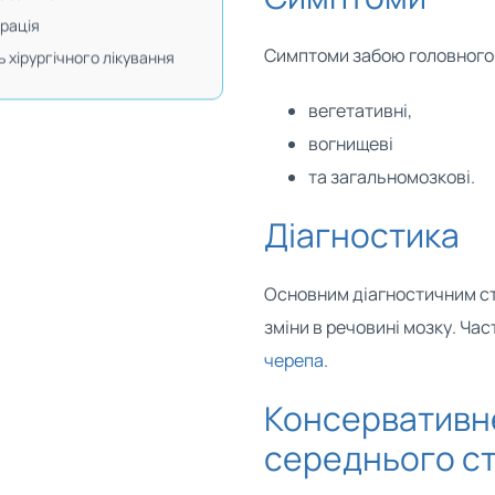
рація
Симптоми забою головного 
ь хірургічного лікування
вегетативні,
вогнищеві
та загальномозкові.
Діагностика
Основним діагностичним ст
зміни в речовині мозку. Ча
черепа
.
Консервативне
середнього с