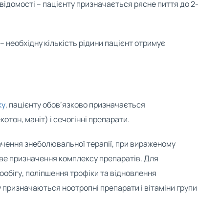
відомості – пацієнту призначається рясне пиття до 2-
– необхідну кількість рідини пацієнт отримує
ку
, пацієнту обов’язково призначається
отон, маніт) і сечогінні препарати.
чення знеболювальної терапії, при вираженому
е призначення комплексу препаратів. Для
обігу, поліпшення трофіки та відновлення
 призначаються ноотропні препарати і вітаміни групи