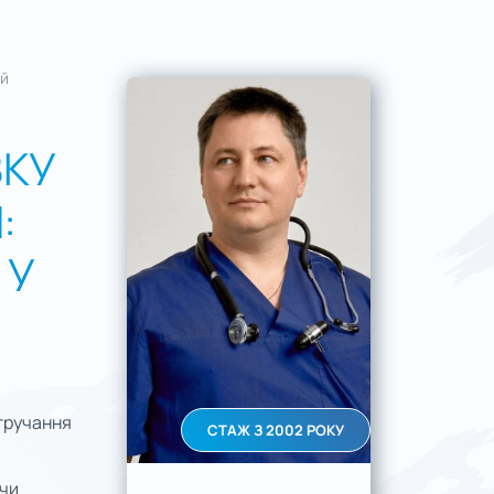
ій
ЗКУ
:
 У
втручання
СТАЖ З 2002 РОКУ
ючи