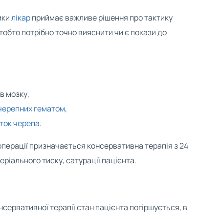
ики
лікар
приймає важливе рішення про тактику
 тобто потрібно точно вияснити чи є покази до
в мозку,
черепних гематом
,
ток черепа
.
 операції призначається консервативна терапія з 24
ріального тиску, сатурації пацієнта.
нсервативної терапії стан пацієнта погіршується, в