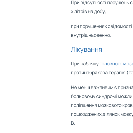
При відсутності порушень с
х літрів на добу,
при порушеннях свідомості 
внутрішньовенно.
Лікування
При набряку
головного моз
протинабрякова терапія (гек
Не менш важливим є призна
больовому синдромі можлив
поліпшення мозкового крово
пошкоджених ділянок мозку
В.