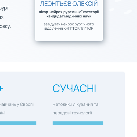
ЛЕОНТЬЄВ ОЛЕКСІЙ
рург
лікар-нейрохірург вищої категорії
кандидат медичних наук
их
завідувач нейрохірургічного
озку.
відділення КНП “ТОКПЛ” ТОР
+
CУЧАСНІ
 навчань у Європі
методики лікування та
їні
передові технології