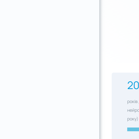
2
років
нейро
року)