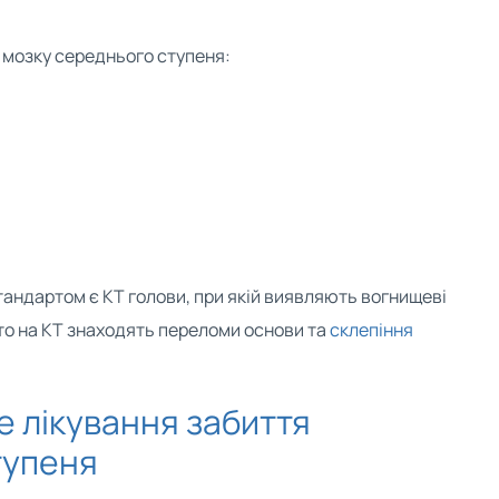
мозку середнього ступеня:
андартом є КТ голови, при якій виявляють вогнищеві
сто на КТ знаходять переломи основи та
склепіння
 лікування забиття
тупеня