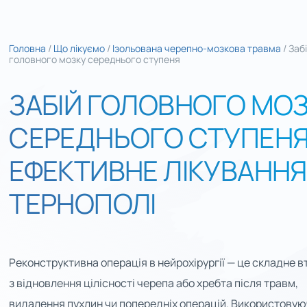
Головна
/
Що лікуємо
/
Ізольована черепно-мозкова травма
/
Заб
головного мозку середнього ступеня
ЗАБІЙ ГОЛОВНОГО МО
СЕРЕДНЬОГО СТУПЕНЯ
ЕФЕКТИВНЕ ЛІКУВАННЯ
ТЕРНОПОЛІ
Реконструктивна операція в нейрохірургії — це складне 
з відновлення цілісності черепа або хребта після травм,
видалення пухлин чи попередніх операцій. Використову