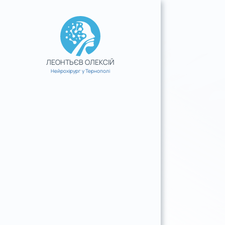
Skip
to
content
ЛЕОНТЬЄВ ОЛЕКСІЙ
Нейрохірург у Тернополі