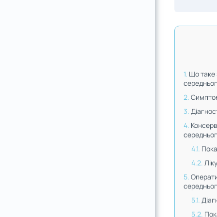
Що таке 
середньог
Симпто
Діагнос
Консерв
середньог
Пока
Лік
Операти
середньог
Діаг
Пок