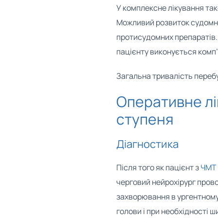
У комплексне лікування так
Можливий розвиток судомно
протисудомних препаратів. 
пацієнту виконується комп
Загальна тривалість перебу
Оперативне л
ступеня
Діагностика
Після того як пацієнт з
ЧМТ
черговий нейрохірург прово
захворювання в ургентном
голови і при необхідності ш