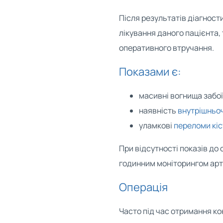
Після результатів діагност
лікування даного пацієнта,
оперативного втручання.
Показами є:
масивні вогнища забої
наявність
внутрішньо
уламкові
переломи кіс
При відсутності показів до
годинним моніторингом арте
Операція
Часто під час отримання ко