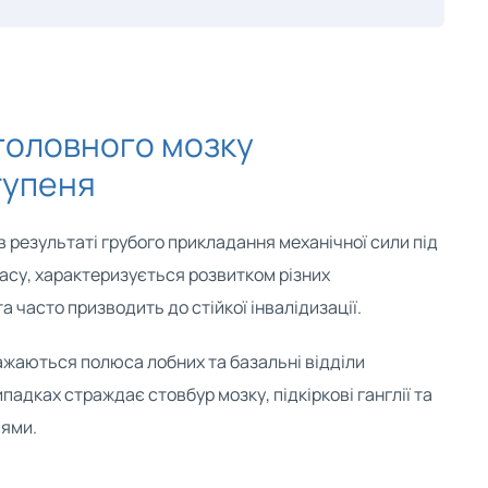
 головного мозку
тупеня
 в результаті грубого прикладання механічної сили під
асу, характеризується розвитком різних
 часто призводить до стійкої інвалідизації.
ажаються полюса лобних та базальні відділи
падках страждає стовбур мозку, підкіркові ганглії та
 ями.