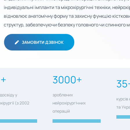
індивідуальні імпланти та мікрохірургічні техніки, нейрохі
відновлює анатомічну форму та захисну функцію кістков
структур, забезпечуючи безпеку головного чи спинного м
ЗАМОВИТИ ДЗВІНОК
0+
3000+
35
 досвіду у
зроблених
курсів
хірургії (з 2002
нейрохірургічних
та Укра
операцій