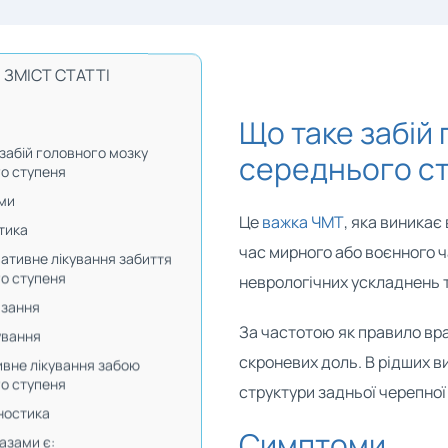
ЗМІСТ СТАТТІ
Що таке забій
забій головного мозку
середнього с
о ступеня
ми
Це
важка ЧМТ
, яка виникає
тика
час мирного або воєнного ч
ативне лікування забиття
о ступеня
неврологічних ускладнень та
зання
За частотою як правило вр
ування
скроневих доль. В рідших ви
вне лікування забою
о ступеня
структури задньої черепної
ностика
Симптоми
азами є: